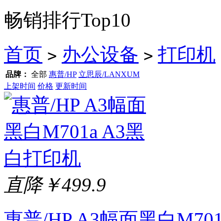
畅销排行Top10
首页
办公设备
打印机
>
>
品牌：
全部
惠普/HP
立思辰/LANXUM
上架时间
价格
更新时间
直降￥499.9
惠普/HP A3幅面黑白M70