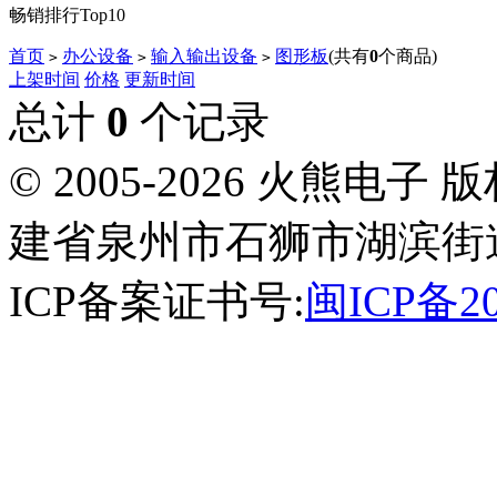
畅销排行Top10
首页
办公设备
输入输出设备
图形板
(共有
0
个商品)
>
>
>
上架时间
价格
更新时间
总计
0
个记录
© 2005-2026 火熊
建省泉州市石狮市湖滨街道南
ICP备案证书号:
闽ICP备20